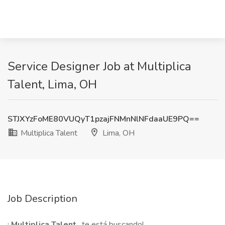
Service Designer Job at Multiplica
Talent, Lima, OH
STJXYzFoME80VUQyT1pzajFNMnNlNFdaaUE9PQ==
Multiplica Talent
Lima, OH
Job Description
¡
Multiplica Talent
, te está buscando!